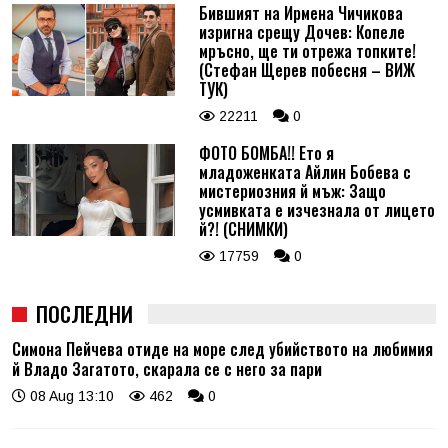
Бившият на Ирмена Чичикова
изригна срещу Дочев: Копеле
мръсно, ще ти отрежа топките!
(Стефан Щерев побесня – ВИЖ
ТУК)
22211
0
ФОТО БОМБА!! Ето я
младоженката Айлин Бобева с
мистериозния й мъж: Защо
усмивката е изчезнала от лицето
й?! (СНИМКИ)
17759
0
ПОСЛЕДНИ
Симона Пейчева отиде на море след убийството на любимия
й Владо Загатото, скарала се с него за пари
08 Aug 13:10
462
0