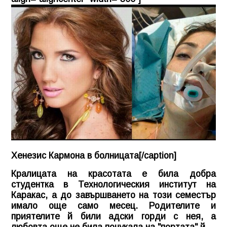
Хенезис Кармона в болницата[/caption]
Кралицата на красотата е била добра
студентка в Технологическия институт на
Каракас, а до завършването на този семестър
имало още само месец. Родителите и
приятелите й били адски горди с нея, а