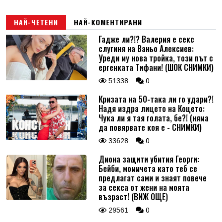
Email
НАЙ-ЧЕТЕНИ
НАЙ-КОМЕНТИРАНИ
Гадже ли?!? Валерия е секс
слугиня на Ваньо Алексиев:
Коментар
*
Уреди му нова тройка, този път с
ергенката Тифани! (ШОК СНИМКИ)
51338
0
Кризата на 50-така ли го удари?!
Надя издра лицето на Коцето:
Чука ли я тая голата, бе?! (няма
да повярвате коя е - СНИМКИ)
33628
0
Диона защити убития Георги:
Бейби, момичета като теб се
предлагат сами и знаят повече
за секса от жени на моята
възраст! (ВИЖ ОЩЕ)
29561
0