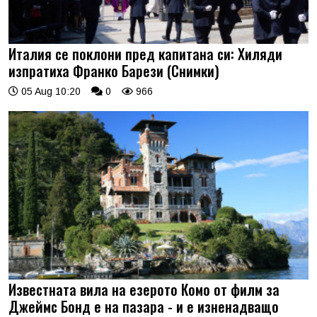
Италия се поклони пред капитана си: Хиляди
изпратиха Франко Барези (Снимки)
05 Aug 10:20
0
966
Известната вила на езерото Комо от филм за
Джеймс Бонд е на пазара - и е изненадващо