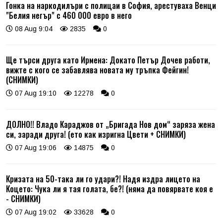
Гонка на наркодилъри с полицаи в София, арестуваха Венци
"Белия негър" с 460 000 евро в него
08 Aug 9:04
2835
0
Ще търси друга като Ирмена: Докато Петър Дочев работи,
вижте с кого се забавлява новата му тръпка Фейгин!
(СНИМКИ)
07 Aug 19:10
12278
0
ДОЛНО!! Владо Караджов от „Бригада Нов дом“ заряза жена
си, заради друга! (ето как изригна Цвети + СНИМКИ)
07 Aug 19:06
14875
0
Кризата на 50-така ли го удари?! Надя издра лицето на
Коцето: Чука ли я тая голата, бе?! (няма да повярвате коя е
- СНИМКИ)
07 Aug 19:02
33628
0