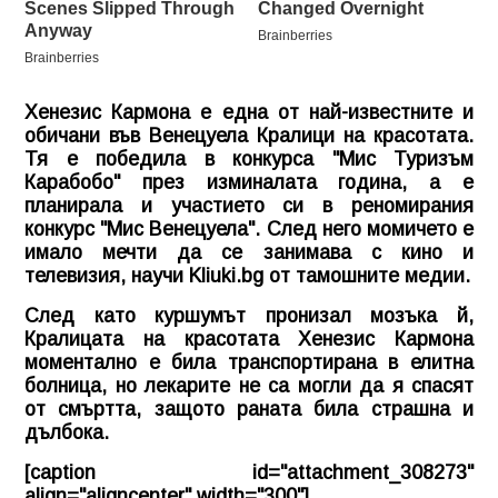
Хенезис Кармона е една от най-известните и
обичани във Венецуела Кралици на красотата.
Тя е победила в конкурса "Мис Туризъм
Карабобо" през изминалата година, а е
планирала и участието си в реномирания
конкурс "Мис Венецуела". След него момичето е
имало мечти да се занимава с кино и
телевизия, научи
Kliuki.bg
от тамошните медии.
След като куршумът пронизал мозъка й,
Кралицата на красотата Хенезис Кармона
моментално е била транспортирана в елитна
болница, но лекарите не са могли да я спасят
от смъртта, защото раната била страшна и
дълбока.
[caption id="attachment_308273"
align="aligncenter" width="300"]