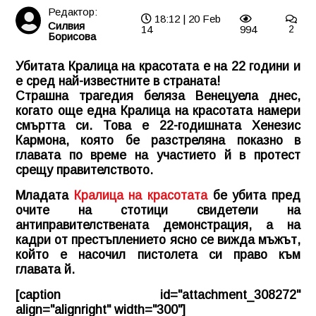
Редактор:
18:12 | 20 Feb
Силвия
14
994
2
Борисова
Убитата Кралица на красотата е на 22 години и
е сред най-известните в страната!
Страшна трагедия беляза Венецуела днес,
когато още една Кралица на красотата намери
смъртта си. Това е 22-годишната Хенезис
Кармона, която бе разстреляна показно в
главата по време на участието й в протест
срещу правителството.
Младата
Кралица на красотата
бе убита пред
очите на стотици свидетели на
антиправителствената демонстрация, а на
кадри от престъплението ясно се вижда мъжът,
който е насочил пистолета си право към
главата й.
[caption id="attachment_308272"
align="alignright" width="300"]