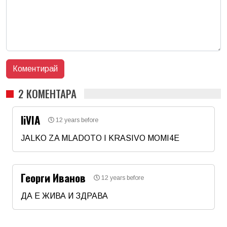
2 КОМЕНТАРА
liVIA
12 years before
JALKO ZA MLADOTO I KRASIVO MOMI4E
Име
*
Георги Иванов
12 years before
Email
ДА Е ЖИВА И ЗДРАВА
Име
*
Коментар
*