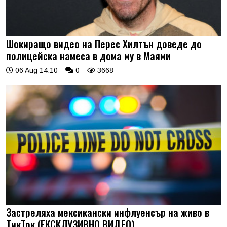
Шокиращо видео на Перес Хилтън доведе до
полицейска намеса в дома му в Маями
06 Aug 14:10
0
3668
Застреляха мексикански инфлуенсър на живо в
ТикТок (ЕКСКЛУЗИВНО ВИДЕО)