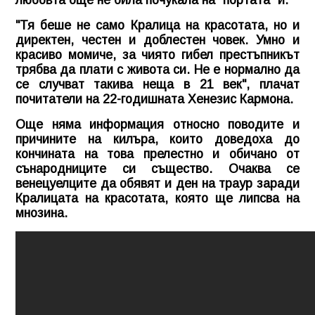
любовта още не била почукала на "портата" й.
"Тя беше не само Кралица на красотата, но и
директен, честен и доблестен човек. Умно и
красиво момиче, за чиято гибел престъпникът
трябва да плати с живота си. Не е нормално да
се случват такива неща в 21 век", плачат
почитатели на 22-годишната Хенезис Кармона.
Още няма информация относно поводите и
причините на килъра, които доведоха до
кончината на това прелестно и обичано от
сънародниците си същество. Очаква се
венецуелците да обявят и ден на траур заради
Кралицата на красотата, която ще липсва на
мнозина.