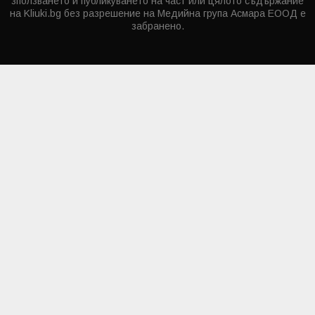
зползването и публикуването на част или цялото съдържание
на Kliuki.bg без разрешение на Медийна група Асмара ЕООД е
забранено.