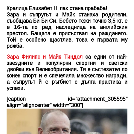
Кралица Елизабет II пак стана прабаба!
Зара и съпругът и Майк станаха родители,
съобщава Би Би Си. Бебето тежи точно 3,5 кг. е
е 16-та по ред наследница на английския
престол. Бащата е присъствал на раждането.
Той е особено щастлив, това е първата му
рожба.
Зара Филипс и Майк Тиндол
са едни от най-
звездните и популярни спортни и светски
двойки във Великобритания. Тя е състезател по
конен спорт и е спечелила множество награди,
а съпругът й е ръгбист с дълга практика и
успехи.
[caption id="attachment_305595"
align="aligncenter" width="300"]