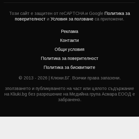
Този сайт е защитен от reCAPTCHA и Google
Политика за
поверителност
и
Условия за ползване
са приложени.
Реклама
Контакти
Общи условия
Политика за поверителност
Политика за бисквитките
© 2013 - 2026 | Клюки.БГ. Всички права запазени.
зползването и публикуването на част или цялото съдържание
на Kliuki.bg без разрешение на Медийна група Асмара ЕООД е
забранено.