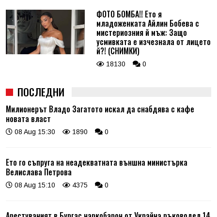
ФОТО БОМБА!! Ето я
младоженката Айлин Бобева с
мистериозния й мъж: Защо
усмивката е изчезнала от лицето
й?! (СНИМКИ)
18130
0
ПОСЛЕДНИ
Милионерът Владо Загатото искал да снабдява с кафе
новата власт
08 Aug 15:30
1890
0
Ето го съпруга на неадекватната външна министърка
Велислава Петрова
08 Aug 15:10
4375
0
Арестуваният в Бургас наркобарон от Украйна ръководел 14