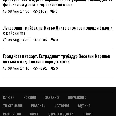
фабрики за дрога в Европейския съюз
08 Aug 14:50
1169
0
Луксозният майбах на Митьо Очите опожарен заради балони
с райски газ
08 Aug 14:30
1946
0
Грандиозен хазарт: Естрадният трубадур Веселин Маринов
потъна с над 1 милион евро дългове!
08 Aug 14:10
4291
0
КЛЮКИ
НОВИНИ
ЗАБАВНО
ШОУБИЗНЕС
ТВ СЕРИАЛИ
РИАЛИТИ
ИСТОРИЯ
МУЗИКА
РАЗКРИТИЯ
СВЯТ
ЗДРАВЕ И ДИЕТИ
СПОРТ