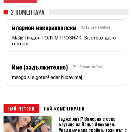
2 КОМЕНТАРА
иларион макариополски
12 years before
Майк Тиндол-ГОЛЯМ ГРОЗНИК. За страх да го
гълташ!
Име
*
Име (задължително)
12 years before
Email
mnogo si e goten! edar hubav maj
Име
*
Коментар
*
Email
НАЙ-ЧЕТЕНИ
НАЙ-КОМЕНТИРАНИ
Гадже ли?!? Валерия е секс
слугиня на Ваньо Алексиев:
Коментар
*
Уреди му нова тройка, този път с