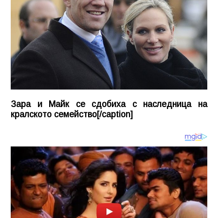
Зара и Майк се сдобиха с наследница на
кралското семейство[/caption]