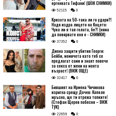
ергенката Тифани! (ШОК СНИМКИ)
52115
0
Кризата на 50-така ли го удари?!
Надя издра лицето на Коцето:
Чука ли я тая голата, бе?! (няма
да повярвате коя е - СНИМКИ)
37352
0
Диона защити убития Георги:
Бейби, момичета като теб се
предлагат сами и знаят повече
за секса от жени на моята
възраст! (ВИЖ ОЩЕ)
32417
0
Бившият на Ирмена Чичикова
изригна срещу Дочев: Копеле
мръсно, ще ти отрежа топките!
(Стефан Щерев побесня – ВИЖ
ТУК)
22659
0