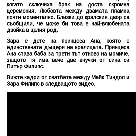
когато сключиха брак на доста скромна
церемония. Любовта между двамата пламна
почти моментално. Близки до кралския двор са
съобщили, че може би това е най-влюбената
двойка в целия род.
Зара е дете на принцеса Ана, която е
единствената дъщеря на кралицата. Принцеса
Ана става баба за трети път отново на момиче,
защото тя има вече две внучки от сина си
Питър Филипс.
Вижте кадри от сватбата между Майк Тиндол и
Зара Филипс в следващото видео.