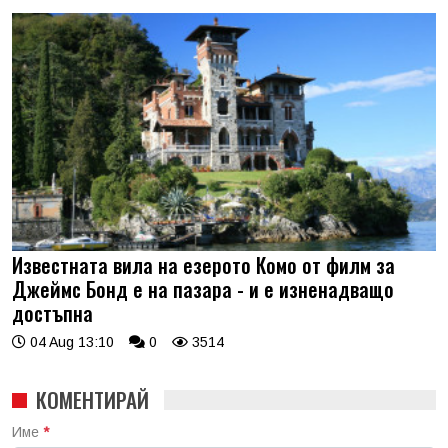
Известната вила на езерото Комо от филм за
Джеймс Бонд е на пазара - и е изненадващо
достъпна
04 Aug 13:10
0
3514
КОМЕНТИРАЙ
Име
*