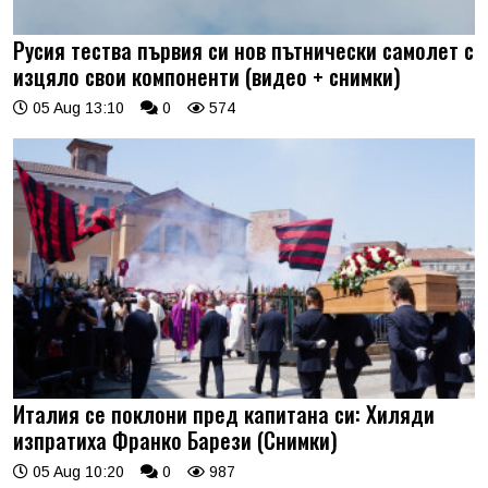
Русия тества първия си нов пътнически самолет с
изцяло свои компоненти (видео + снимки)
05 Aug 13:10
0
574
Италия се поклони пред капитана си: Хиляди
изпратиха Франко Барези (Снимки)
05 Aug 10:20
0
987