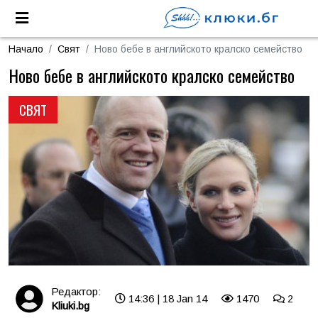
Начало
Свят
Ново бебе в английското кралско семейство
Ново бебе в английското кралско семейство
СВЯТ
Редактор:
14:36 | 18 Jan 14
1470
2
Kliuki.bg