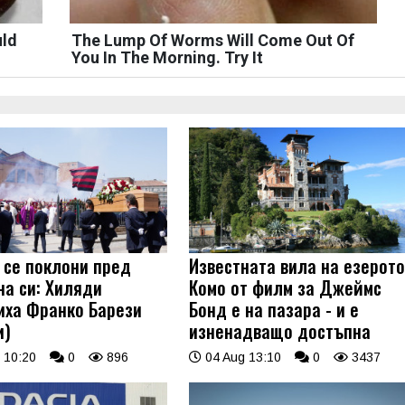
uld
The Lump Of Worms Will Come Out Of
You In The Morning. Try It
 се поклони пред
Известната вила на езерот
на си: Хиляди
Комо от филм за Джеймс
иха Франко Барези
Бонд е на пазара - и е
и)
изненадващо достъпна
 10:20
0
896
04 Aug 13:10
0
3437