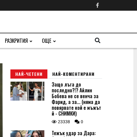
РАЗКРИТИЯ
ОЩЕ
НАЙ-ЧЕТЕНИ
НАЙ-КОМЕНТИРАНИ
Защо лъга до
последно?!? Айлин
Бобева не се венча за
Фарид, а за... (няма да
повярвате кой е мъжът
й - СНИМКИ)
23338
0
Тежък удар за Дара: