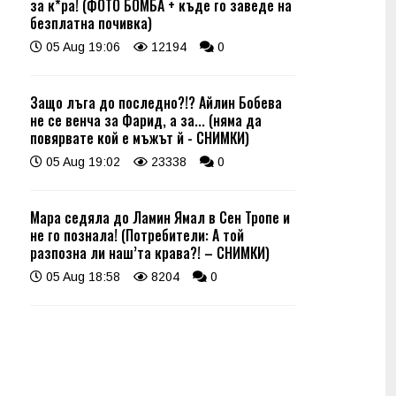
за к*ра! (ФОТО БОМБА + къде го заведе на
безплатна почивка)
05 Aug 19:06
12194
0
Защо лъга до последно?!? Айлин Бобева
не се венча за Фарид, а за... (няма да
повярвате кой е мъжът й - СНИМКИ)
05 Aug 19:02
23338
0
Мара седяла до Ламин Ямал в Сен Тропе и
не го познала! (Потребители: А той
разпозна ли наш’та крава?! – СНИМКИ)
05 Aug 18:58
8204
0