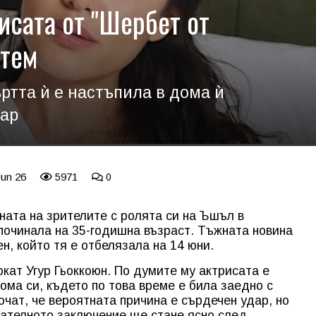
рисата от "Шербет от
ртем
тта ѝ е настъпила в дома ѝ
дар
Jun 26
5971
0
ната на зрителите с ролята си на Ъшъл в
 починала на 35-годишна възраст. Тъжната новина
н, който тя е отбелязала на 14 юни.
кат Угур Гьоккоюн. По думите му актрисата е
ома си, където по това време е била заедно с
очат, че вероятната причина е сърдечен удар, но
ателното заключение ще стане ясно след