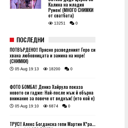
Калина на младия
Румен! (МНОГО СНИМКИ
от сватбата)
13251
0
ПОСЛЕДНИ
ПОТВЪРДЕНО!! Прясно разведеният Геро си
хвана любовницата и замина на море!
(СНИМКИ)
05 Aug 19:13
18200
0
ФОТО БОМБА!! Дениз Хайрула показа
новото си гадже: Най-после мъж й обърна
внимание за повече от веднъж! (ето кой е)
05 Aug 19:10
6874
0
ТРУС!! Алекс Богданска гепи Мартин К*ра...