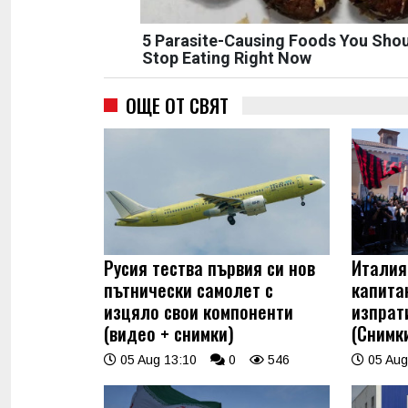
5 Parasite-Causing Foods You Sho
Stop Eating Right Now
ОЩЕ ОТ СВЯТ
Русия тества първия си нов
Италия
пътнически самолет с
капита
изцяло свои компоненти
изпрат
(видео + снимки)
(Снимк
05 Aug 13:10
0
546
05 Aug