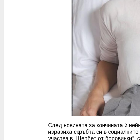
След новината за кончината ѝ нейн
изразиха скръбта си в социалните
участва в „Шербет от боровинки“, 