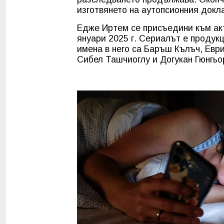
изготвянето на аутопсионния докл
Едже Иртем се присъедини към акт
януари 2025 г. Сериалът е продукц
имена в него са Баръш Кълъч, Евр
Сибел Ташчиоглу и Догукан Гюнгьо