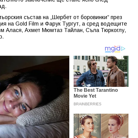
ад.
ьорския състав на „Шербет от боровинки“ през
ия на Gold Film и Фарук Тургут, а сред водещите
им Алася, Ахмет Мюмтаз Тайлан, Съла Тюркоглу,
р.