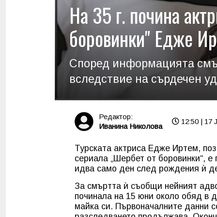
На 35 г. почина акт
боровинки" Едже И
Според информацията смър
вследствие на сърдечен у
Редактор:
12:50 | 17 
Иванина Николова
Турската актриса Едже Иртем, поз
сериала „Шербет от боровинки“, е
идва само ден след рождения ѝ де
За смъртта ѝ съобщи нейният адво
починала на 15 юни около обяд в д
майка си. Първоначалните данни с
разследването продължава. Оконч