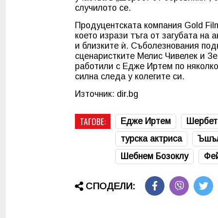
случилото се.
Продуцентската компания Gold Fil
което изрази тъга от загубата на 
и близките ѝ. Съболезнования под
сценаристките Мелис Чивелек и Зе
работили с Едже Иртем по няколко
силна следа у колегите си.
Източник: dir.bg
ТАГОВЕ:
Едже Иртем
Шербет
турска актриса
Ъшъ
Шебнем Бозоклу
Фей
СПОДЕЛИ: