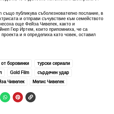
m също публикува съболезнователно послание, в
актрисата и отправи съчувствие към семейството
несоха още Фейза Чивелек, както и
йнеп Гюр Иртем, които припомниха, че са
 проекта и я определиха като човек, оставил
 от боровинки
турски сериали
л
Gold Film
сърдечен удар
за Чивелек
Мелис Чивелек