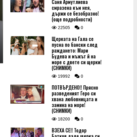
Саня Армутлиева
смразена към нея,
държи се безобразно!
(още подробности)
22505
0
Щерката на Гала се
пусна по бански след
раждането: Мари
Будева и мъжът й на
море с двете си щерки!
(СНИМКИ)
19992
0
ПОТВЪРДЕНО!! Прясно
разведеният Геро си
хвана любовницата и
замина на море!
(СНИМКИ)
18200
0
ВЗЕХА СЕ!! Тодор
Батков даде щерка си