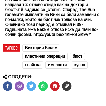
направи тя: отново отиде пак на доктор и
бюстът й видимо се „стопи”. Според The Sun
големите импланти на Вики са били заменени с
по-малки, които не бият чак толкова на очи.
Очевидно този период е отминал и 39-
годишната г-жа Бекъм отново иска да пъчи по-
сочни форми. http://youtu.be/x4KFRBGK9VY
ТАГОВЕ:
Виктория Бекъм
пластични операции
бюст
спайска
импланти
купон
СПОДЕЛИ: