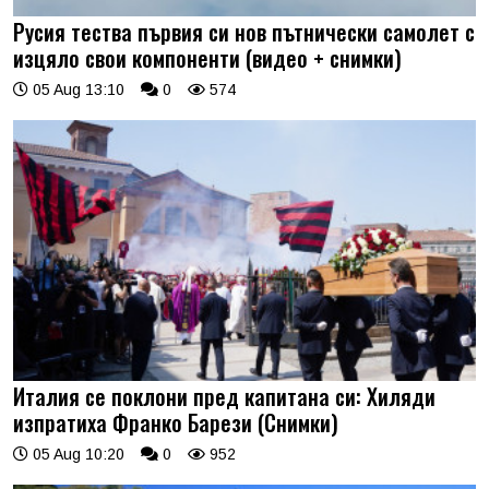
Русия тества първия си нов пътнически самолет с
изцяло свои компоненти (видео + снимки)
05 Aug 13:10
0
574
Италия се поклони пред капитана си: Хиляди
изпратиха Франко Барези (Снимки)
05 Aug 10:20
0
952