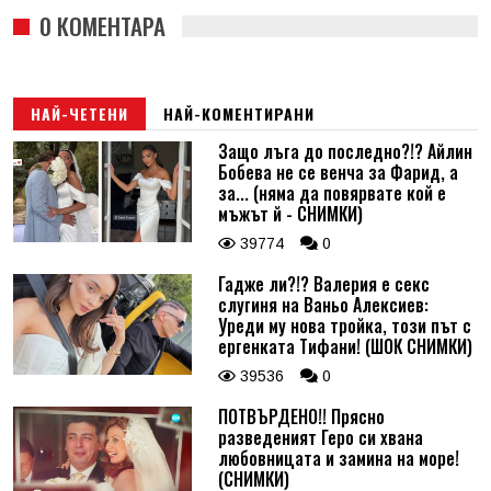
0 КОМЕНТАРА
НАЙ-ЧЕТЕНИ
НАЙ-КОМЕНТИРАНИ
Защо лъга до последно?!? Айлин
Бобева не се венча за Фарид, а
за... (няма да повярвате кой е
мъжът й - СНИМКИ)
39774
0
Гадже ли?!? Валерия е секс
слугиня на Ваньо Алексиев:
Уреди му нова тройка, този път с
ергенката Тифани! (ШОК СНИМКИ)
39536
0
ПОТВЪРДЕНО!! Прясно
разведеният Геро си хвана
любовницата и замина на море!
(СНИМКИ)