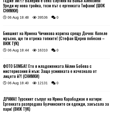
Гадже ли?!? Валерия е секс слугиня на Ваньо Алексиев:
Уреди му нова тройка, този път с ергенката Тифани! (ШОК
СНИМКИ)
06 Aug 18:48
39536
0
Бившият на Ирмена Чичикова изригна срещу Дочев: Копеле
мръсно, ще ти отрежа топките! (Стефан Щерев побесня –
ВИЖ ТУК)
06 Aug 18:44
16310
0
ФОТО БОМБА!! Ето я младоженката Айлин Бобева с
мистериозния й мъж: Защо усмивката е изчезнала от
лицето й?! (СНИМКИ)
06 Aug 18:40
12131
0
ДРАМА!! Турският съпруг на Ирина Карабаджак я натири:
Ергенката разпродава булчинските си одежди, закъсала за
пари! (ВИЖ ТУК)