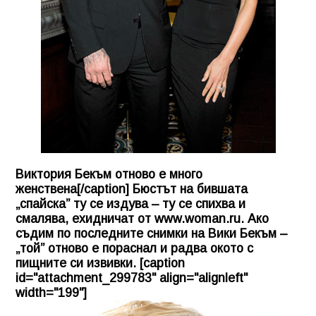
Виктория Бекъм отново е много
женствена[/caption] Бюстът на бившата
„спайска” ту се издува – ту се спихва и
смалява, ехидничат от www.woman.ru. Ако
съдим по последните снимки на Вики Бекъм –
„той” отново е пораснал и радва окото с
пищните си извивки. [caption
id="attachment_299783" align="alignleft"
width="199"]