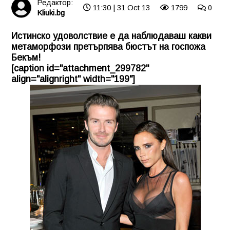
Редактор:
11:30 | 31 Oct 13
1799
0
Kliuki.bg
Истинско удоволствие е да наблюдаваш какви
метаморфози претърпява бюстът на госпожа
Бекъм!
[caption id="attachment_299782"
align="alignright" width="199"]