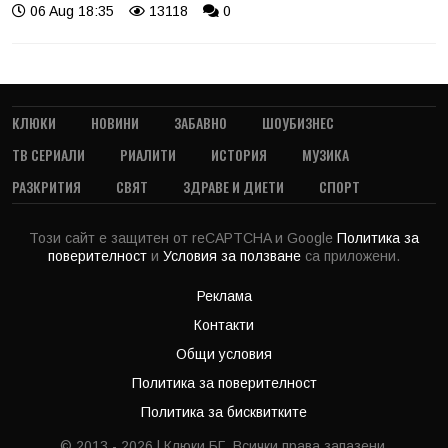
06 Aug 18:35
13118
0
КЛЮКИ
НОВИНИ
ЗАБАВНО
ШОУБИЗНЕС
ТВ СЕРИАЛИ
РИАЛИТИ
ИСТОРИЯ
МУЗИКА
РАЗКРИТИЯ
СВЯТ
ЗДРАВЕ И ДИЕТИ
СПОРТ
Този сайт е защитен от reCAPTCHA и Google
Политика за
поверителност
и
Условия за ползване
са приложени.
Реклама
Контакти
Общи условия
Политика за поверителност
Политика за бисквитките
© 2013 - 2026 | Клюки.БГ. Всички права запазени.