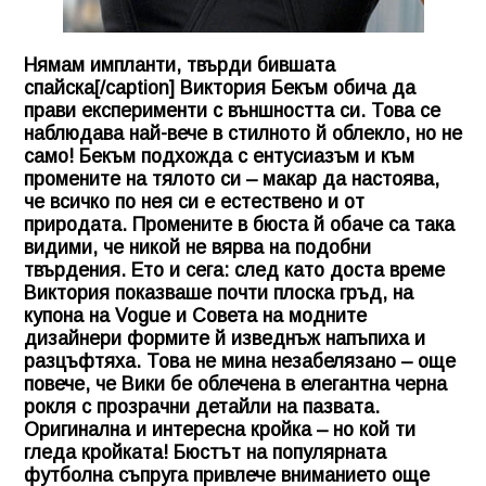
Нямам импланти, твърди бившата
спайска[/caption] Виктория Бекъм обича да
прави експерименти с външността си. Това се
наблюдава най-вече в стилното й облекло, но не
само! Бекъм подхожда с ентусиазъм и към
промените на тялото си – макар да настоява,
че всичко по нея си е естествено и от
природата. Промените в бюста й обаче са така
видими, че никой не вярва на подобни
твърдения. Ето и сега: след като доста време
Виктория показваше почти плоска гръд, на
купона на Vogue и Совета на модните
дизайнери формите й изведнъж напъпиха и
разцъфтяха. Това не мина незабелязано – още
повече, че Вики бе облечена в елегантна черна
рокля с прозрачни детайли на пазвата.
Оригинална и интересна кройка – но кой ти
гледа кройката! Бюстът на популярната
футболна съпруга привлече вниманието още