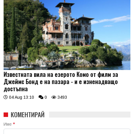
Известната вила на езерото Комо от филм за
Джеймс Бонд е на пазара - и е изненадващо
достъпна
04 Aug 13:10
0
3493
КОМЕНТИРАЙ
Име
*