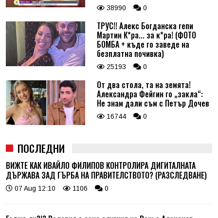
38990
0
ТРУС!! Алекс Богданска гепи
Мартин К*ра... за к*ра! (ФОТО
БОМБА + къде го заведе на
безплатна почивка)
25193
0
От два стола, та на земята!
Александра Фейгин го „закла“:
Не знам дали съм с Петър Дочев
16744
0
ПОСЛЕДНИ
ВИЖТЕ КАК ИВАЙЛО ФИЛИПОВ КОНТРОЛИРА ДИГИТАЛНАТА
ДЪРЖАВА ЗАД ГЪРБА НА ПРАВИТЕЛСТВОТО? (РАЗСЛЕДВАНЕ)
07 Aug 12:10
1106
0