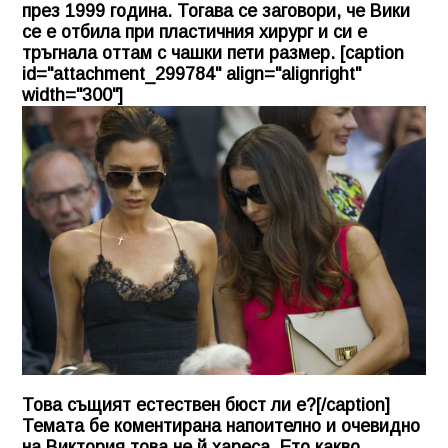
през 1999 година. Тогава се заговори, че Вики
се е отбила при пластичния хирург и си е
тръгнала оттам с чашки пети размер. [caption
id="attachment_299784" align="alignright"
width="300"]
Това същият естествен бюст ли е?[/caption]
Темата бе коментирана напоително и очевидно
на Виктория това не й хареса. Ето какво