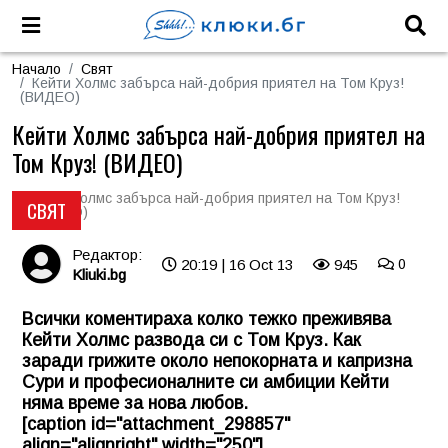
Начало
Свят
Кейти Холмс забърса най-добрия приятел на Том Круз!
(ВИДЕО)
Кейти Холмс забърса най-добрия приятел на
Том Круз! (ВИДЕО)
СВЯТ
Редактор:
20:19 | 16 Oct 13
945
0
Kliuki.bg
Всички коментираха колко тежко преживява
Кейти Холмс развода си с Том Круз. Как
заради грижите около непокорната и капризна
Сури и професионалните си амбиции Кейти
няма време за нова любов.
[caption id="attachment_298857"
align="alignright" width="250"]