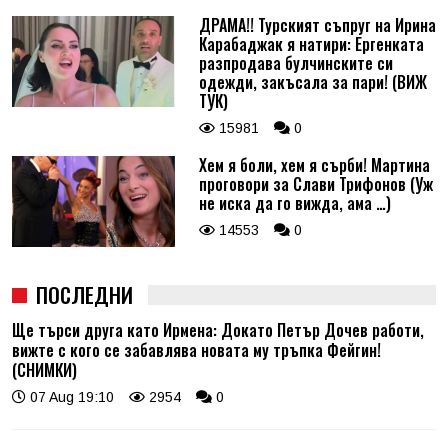
ДРАМА!! Турският съпруг на Ирина
Карабаджак я натири: Ергенката
разпродава булчинските си
одежди, закъсала за пари! (ВИЖ
ТУК)
15981
0
Хем я боли, хем я сърби! Мартина
проговори за Слави Трифонов (Уж
не иска да го вижда, ама …)
14553
0
ПОСЛЕДНИ
Ще търси друга като Ирмена: Докато Петър Дочев работи,
вижте с кого се забавлява новата му тръпка Фейгин!
(СНИМКИ)
07 Aug 19:10
2954
0