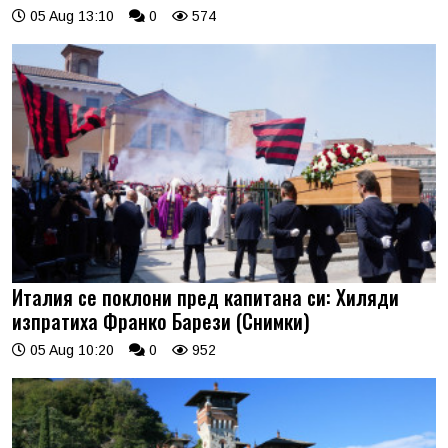
05 Aug 13:10
0
574
Италия се поклони пред капитана си: Хиляди
изпратиха Франко Барези (Снимки)
05 Aug 10:20
0
952