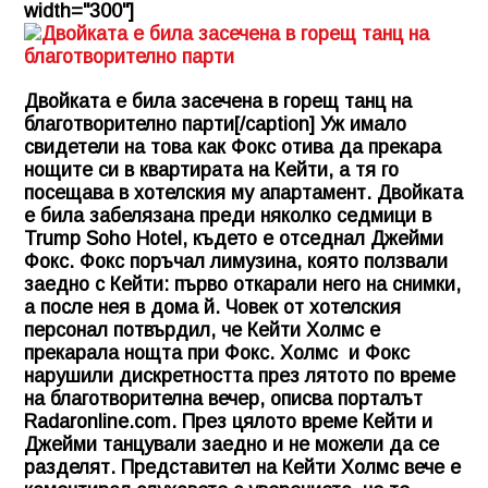
width="300"]
Двойката е била засечена в горещ танц на
благотворително парти[/caption] Уж имало
свидетели на това как Фокс отива да прекара
нощите си в квартирата на Кейти, а тя го
посещава в хотелския му апартамент. Двойката
е била забелязана преди няколко седмици в
Trump Soho Hotel, където е отседнал Джейми
Фокс. Фокс поръчал лимузина, която ползвали
заедно с Кейти: първо откарали него на снимки,
а после нея в дома й. Човек от хотелския
персонал потвърдил, че Кейти Холмс е
прекарала нощта при Фокс. Холмс и Фокс
нарушили дискретността през лятото по време
на благотворителна вечер, описва порталът
Radaronline.com. През цялото време Кейти и
Джейми танцували заедно и не можели да се
разделят. Представител на Кейти Холмс вече е