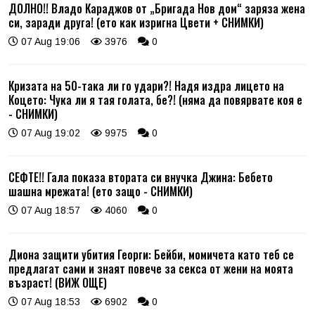
ДОЛНО!! Владо Караджов от „Бригада Нов дом“ заряза жена
си, заради друга! (ето как изригна Цвети + СНИМКИ)
07 Aug 19:06
3976
0
Кризата на 50-така ли го удари?! Надя издра лицето на
Коцето: Чука ли я тая голата, бе?! (няма да повярвате коя е
- СНИМКИ)
07 Aug 19:02
9975
0
СЕФТЕ!! Гала показа втората си внучка Джина: Бебето
шашна мрежата! (ето защо - СНИМКИ)
07 Aug 18:57
4060
0
Диона защити убития Георги: Бейби, момичета като теб се
предлагат сами и знаят повече за секса от жени на моята
възраст! (ВИЖ ОЩЕ)
07 Aug 18:53
6902
0