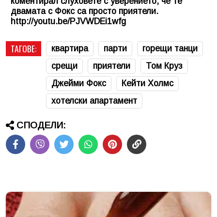
коментирал слуховете с уверението, че те
двамата с Фокс са просто приятели.
http://youtu.be/PJVWDEi1wfg
ТАГОВЕ:
квартира
парти
горещи танци
срещи
приятели
Том Круз
Джейми Фокс
Кейти Холмс
хотелски апартамент
СПОДЕЛИ: