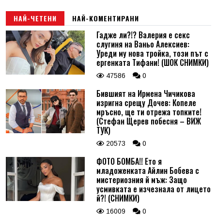
НАЙ-ЧЕТЕНИ
НАЙ-КОМЕНТИРАНИ
Гадже ли?!? Валерия е секс
слугиня на Ваньо Алексиев:
Уреди му нова тройка, този път с
ергенката Тифани! (ШОК СНИМКИ)
47586
0
Бившият на Ирмена Чичикова
изригна срещу Дочев: Копеле
мръсно, ще ти отрежа топките!
(Стефан Щерев побесня – ВИЖ
ТУК)
20573
0
ФОТО БОМБА!! Ето я
младоженката Айлин Бобева с
мистериозния й мъж: Защо
усмивката е изчезнала от лицето
й?! (СНИМКИ)
16009
0