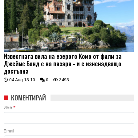
Известната вила на езерото Комо от филм за
Джеймс Бонд е на пазара - и е изненадващо
достъпна
04 Aug 13:10
0
3493
КОМЕНТИРАЙ
Име
*
Email