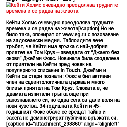
Кейти Холмс очевидно преодолява трудните
времена и се радва на живота[/caption] Но не
било така, опонират от www.eg.ru с позоваване
на задокеански медии. Таблоидите вече
тръбят, че Кейти има връзка с най-добрия
приятел на Том Круз – звездата от “Джанго без
окови” Джейми Фокс. Новината била споделена
от приятели на Кейти пред човек на
популярното списание In Touch. Джейми и
Кейти са стари познати: Фокс е бил активен
член на сцеинтологичната църква и много
близък приятел на Том Круз. Клюката е, че
двамата изпитали тръпка още при
запознаването си, но едва сега са дали воля на
нови чувства. 34-годишната Кейти и 45-
годишният Фокс обаче се срещат тайно и
засега не демонстрират публично връзката си.
[caption id="attachment_298860" align="alignleft"