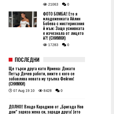
21063
0
ФОТО БОМБА!! Ето я
младоженката Айлин
Бобева с мистериозния
й мъж: Защо усмивката
е изчезнала от лицето
й?! (СНИМКИ)
17283
0
ПОСЛЕДНИ
Ще търси друга като Ирмена: Докато
Петър Дочев работи, вижте с кого се
забавлява новата му тръпка Фейгин!
(СНИМКИ)
07 Aug 19:10
8428
0
ДОЛНО!! Владо Караджов от „Бригада Нов
дом“ заряза жена си, заради друга! (ето