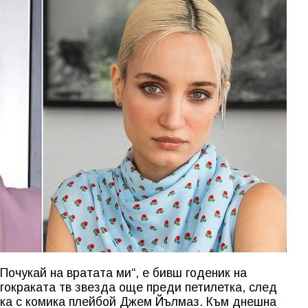
„Почукай на вратата ми“, е бивш годеник на
гокраката тв звезда още преди петилетка, след
шка с комика плейбой Джем Йълмаз. Към днешна