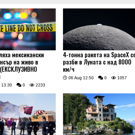
ляха мексикански
4-тонна ракета на SpaceX с
нсър на живо в
разби в Луната с над 8000
 (ЕКСКЛУЗИВНО
км/ч
)
06 Aug 12:50
0
1057
 13:30
0
2233