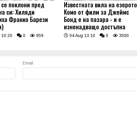
 се поклони пред
Известната вила на езерот
на си: Хиляди
Комо от филм за Джеймс
иха Франко Барези
Бонд е на пазара - и е
и)
изненадващо достъпна
 10:20
0
959
04 Aug 13:10
0
3500
Email