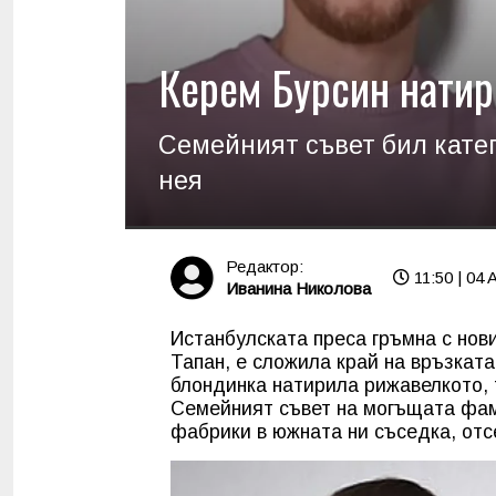
Керем Бурсин натир
Семейният съвет бил катег
нея
Редактор:
11:50 | 04 
Иванина Николова
Истанбулската преса гръмна с нов
Тапан, е сложила край на връзкат
блондинка натирила рижавелкото, 
Семейният съвет на могъщата фа
фабрики в южната ни съседка, отсе