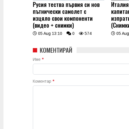
Русия тества първия си нов
Италия
пътнически самолет с
капита
изцяло свои компоненти
изпрат
(видео + снимки)
(Снимк
05 Aug 13:10
0
574
05 Aug
КОМЕНТИРАЙ
Име
*
Коментар
*