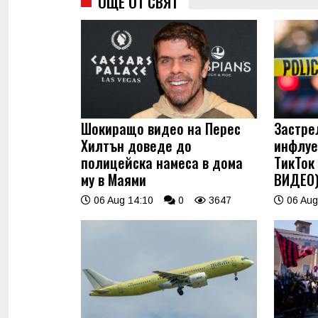
ОЩЕ ОТ СВЯТ
Шокиращо видео на Перес
Застре
Хилтън доведе до
инфлуе
полицейска намеса в дома
ТикТок
му в Маями
ВИДЕО
06 Aug 14:10
0
3647
06 Aug