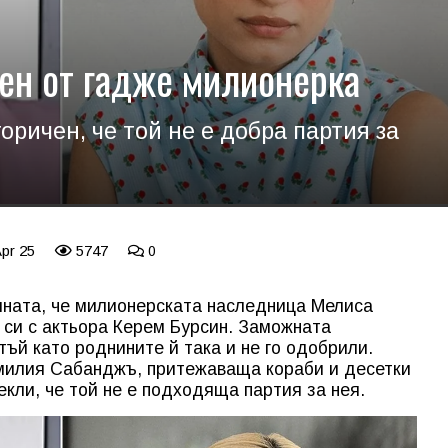
ен от гадже милионерка
оричен, че той не е добра партия за
Apr 25
5747
0
ината, че милионерската наследница Мелиса
а си с актьора Керем Бурсин. Заможната
тъй като роднините й така и не го одобрили.
милия Сабанджъ, притежаваща кораби и десетки
кли, че той не е подходяща партия за нея.