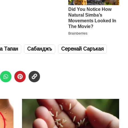
а Тапан
Сабанджъ
Серенай Саръкая