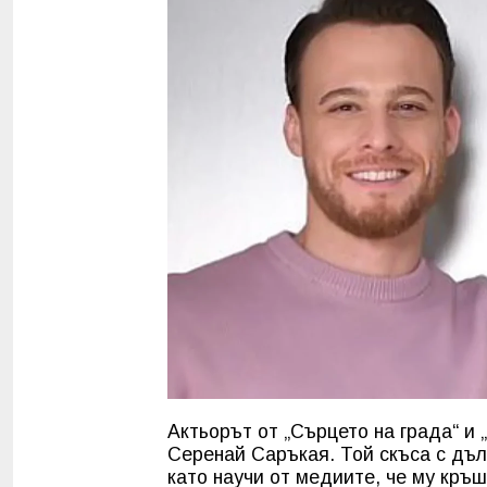
Актьорът от „Сърцето на града“ и 
Серенай Саръкая. Той скъса с дъл
като научи от медиите, че му кръ