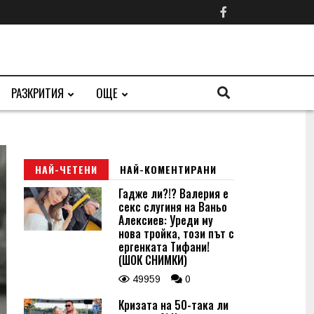
РАЗКРИТИЯ
ОЩЕ
НАЙ-ЧЕТЕНИ
НАЙ-КОМЕНТИРАНИ
Гадже ли?!? Валерия е
секс слугиня на Ваньо
Алексиев: Уреди му
нова тройка, този път с
ергенката Тифани!
(ШОК СНИМКИ)
49959
0
Кризата на 50-така ли