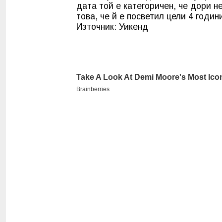
дата той е категоричен, че дори н
това, че й е посветил цели 4 годин
Източник: Уикенд