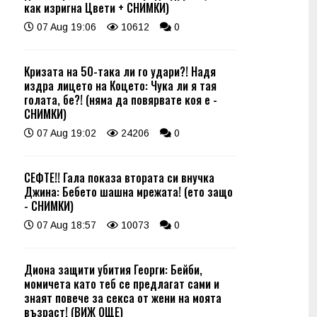
как изригна Цвети + СНИМКИ)
07 Aug 19:06
10612
0
Кризата на 50-така ли го удари?! Надя
издра лицето на Коцето: Чука ли я тая
голата, бе?! (няма да повярвате коя е -
СНИМКИ)
07 Aug 19:02
24206
0
СЕФТЕ!! Гала показа втората си внучка
Джина: Бебето шашна мрежата! (ето защо
- СНИМКИ)
07 Aug 18:57
10073
0
Диона защити убития Георги: Бейби,
момичета като теб се предлагат сами и
знаят повече за секса от жени на моята
възраст! (ВИЖ ОЩЕ)