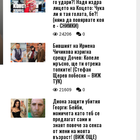
го удари?! Надя издра
лицето на Коцето: Чука
ли я тая голата, бе?!
(няма да повярвате коя
е - СНИМКИ)
24206
0
Бившият на Ирмена
Чичикова изригна
срещу Дочев: Копеле
мръсно, ще ти отрежа
топките! (Стефан
Щерев побесня – ВИЖ
ТУК)
21609
0
Диона защити убития
Георги: Бейби,
момичета като теб се
предлагат сами и
знаят повече за секса
от жени на моята
възраст! (ВИЖ ОЩЕ)