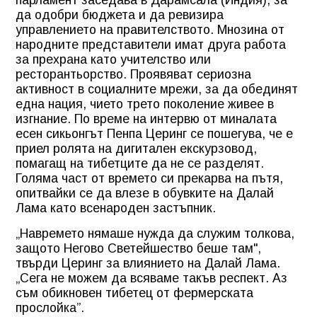
парламент заседава в Дарамсала (Индия), за
да одобри бюджета и да ревизира
управлението на правителството. Мнозина от
народните представители имат друга работа
за прехрана като учителство или
ресторантьорство. Проявяват сериозна
активност в социалните мрежи, за да обединят
една нация, чието трето поколение живее в
изгнание. По време на интервю от миналата
есен сикьонгът Пенпа Церинг се пошегува, че е
приел ролята на дигитален екскурзовод,
помагащ на тибетците да не се разделят.
Голяма част от времето си прекарва на пътя,
опитвайки се да влезе в обувките на Далай
Лама като всенароден застъпник.
„Навремето нямаше нужда да служим толкова,
защото Негово Светейшество беше там",
твърди Церинг за влиянието на Далай Лама.
„Сега не можем да всяваме такъв респект. Аз
съм обикновен тибетец от фермерската
прослойка”.