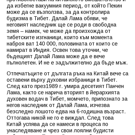
да избегне вакуумния период, от който Пекин
може да се възползва, за да контролира
будизма в Тибет. Далай Лама обяви, че
неговият наследник ще се роди в свободна
земя – намек, че може да произхожда от
тибетските изгнаници, които към момента
наброя ват 140 000, половината от които се
намират в Индия. Освен това уточни, че
бъдещият Далай Лама може да е вече
пълнолетен. И не е задължително да бъде мъж.
Отпечатъците от дългата ръка на Китай вече са
оставени върху духовни избраници в Тибет.
След като през1989 г. умира десетият Панчен
Лама, както се нарича вторият в йерархията
духовен водач в Тибет, момчето, припознато за
негов наследник от Далай Лама, изчезва
безследно лошото едва на 6-годишна възраст.
Оттогава никой не го е виждал. След това
Китай успява да се намеси в процеса по
унаследяване и чрез свои лоялни будисти