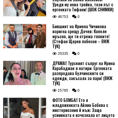
Уреди му нова тройка, този път с
ергенката Тифани! (ШОК СНИМКИ)
46753
0
Бившият на Ирмена Чичикова
изригна срещу Дочев: Копеле
мръсно, ще ти отрежа топките!
(Стефан Щерев побесня – ВИЖ
ТУК)
20335
0
ДРАМА!! Турският съпруг на Ирина
Карабаджак я натири: Ергенката
разпродава булчинските си
одежди, закъсала за пари! (ВИЖ
ТУК)
15785
0
ФОТО БОМБА!! Ето я
младоженката Айлин Бобева с
мистериозния й мъж: Защо
усмивката е изчезнала от лицето