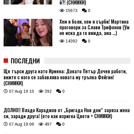
й?! (СНИМКИ)
15673
0
Хем я боли, хем я сърби! Мартина
проговори за Слави Трифонов (Уж
не иска да го вижда, ама …)
14392
0
ПОСЛЕДНИ
Ще търси друга като Ирмена: Докато Петър Дочев работи,
вижте с кого се забавлява новата му тръпка Фейгин!
(СНИМКИ)
07 Aug 19:10
392
0
ДОЛНО!! Владо Караджов от „Бригада Нов дом“ заряза жена
си, заради друга! (ето как изригна Цвети + СНИМКИ)
07 Aug 19:06
497
0