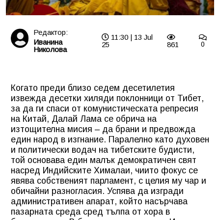
Редактор:
11:30 | 13 Jul
Иванина
25
861
0
Николова
Когато преди близо седем десетилетия
извежда десетки хиляди поклонници от Тибет,
за да ги спаси от комунистическата репресия
на Китай, Далай Лама се обрича на
изтощителна мисия – да брани и предвожда
един народ в изгнание. Паралелно като духовен
и политически водач на тибетските будисти,
той основава един малък демократичен свят
насред Индийските Хималаи, чиито фокус се
явява собственият парламент, с целия му чар и
обичайни разногласия. Успява да изгради
административен апарат, който насърчава
пазарната среда сред тълпа от хора в