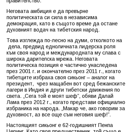
правителство.
Неговата амбиция е да превърне
политическата си сила в независима
демокрация, като в същото време да остане
духовният водач на тибетския народ.
Това изглежда по-лесно на думи, отколкото на
дела, предвид едноличната лидерска роля
към своя народ и международната му слава с
широка дарителска мрежа. Неговата
политическа позиция е частично унаследена
през 2001 г. и окончателно през 2011 г., когато
тибетците избраха своя сикьонг – аналог на
президент, чрез мащабен вот сред бежанските
лагери в Индия и други тибетски движения по
света. „Сега той е моят шеф”, обяви Далай
Лама през 2012 г., когато представи официално
избраника на народа. „Макар че, ако говорим за
духовност, аз все още съм неговия шеф!”.
Настоящият сикьонг е 62-годишният Пенпа
Церинг. Като своя предшественик, той също е