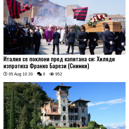
Италия се поклони пред капитана си: Хиляди
изпратиха Франко Барези (Снимки)
05 Aug 10:20
0
952