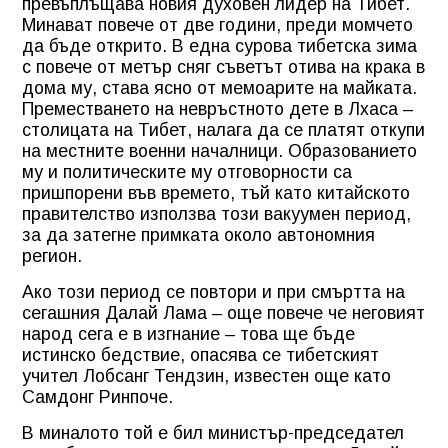
превъплъщава новия духовен лидер на Тибет.
Минават повече от две години, преди момчето
да бъде открито. В една сурова тибетска зима
с повече от метър сняг съветът отива на крака в
дома му, става ясно от мемоарите на майката.
Преместването на невръстното дете в Лхаса –
столицата на Тибет, налага да се платят откупи
на местните военни началници. Образованието
му и политическите му отговорности са
пришпорени във времето, тъй като китайското
правителство използва този вакуумен период,
за да затегне примката около автономния
регион.
Ако този период се повтори и при смъртта на
сегашния Далай Лама – още повече че неговият
народ сега е в изгнание – това ще бъде
истинско бедствие, опасява се тибетският
учител Лобсанг Тендзин, известен още като
Самдонг Ринпоче.
В миналото той е бил министър-председател