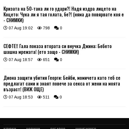
Кризата на 50-така ли го удари?! Надя издра лицето на
Коцето: Чука ли я тая голата, бе?! (няма да повярвате коя е
- СНИМКИ)
07 Aug 19:02
798
0
СЕФТЕ!! Гала показа втората си внучка Джина: Бебето
шашна мрежата! (ето защо - СНИМКИ)
07 Aug 18:57
651
0
Диона защити убития Георги: Бейби, момичета като теб се
предлагат сами и знаят повече за секса от жени на моята
възраст! (ВИЖ ОЩЕ)
07 Aug 18:53
511
0