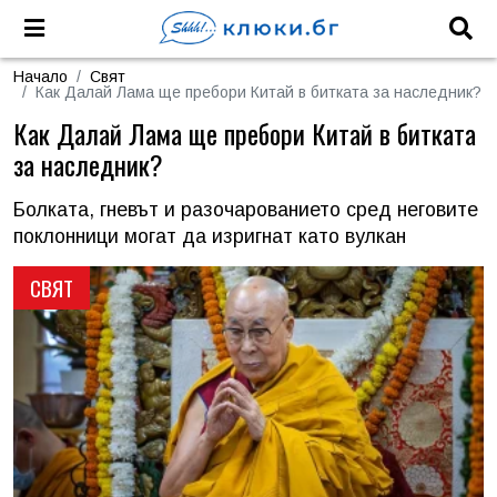
Начало
Свят
Как Далай Лама ще пребори Китай в битката за наследник?
Как Далай Лама ще пребори Китай в битката
за наследник?
Болката, гневът и разочарованието сред неговите
поклонници могат да изригнат като вулкан
СВЯТ