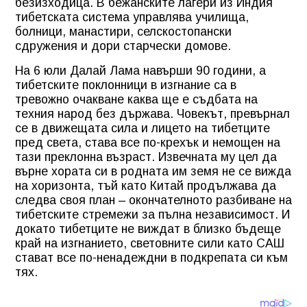
безизходица. В бежанските лагери из Индия
тибетската система управлява училища,
болници, манастири, селскостопански
сдружения и дори старчески домове.
На 6 юли Далай Лама навърши 90 години, а
тибетските поклонници в изгнание са в
тревожно очакване каква ще е съдбата на
техния народ без държава. Човекът, превърнал
се в движещата сила и лицето на тибетците
пред света, става все по-крехък и немощен на
тази преклонна възраст. Извечната му цел да
върне хората си в родната им земя не се вижда
на хоризонта, тъй като Китай продължава да
следва своя план – окончателното разбиване на
тибетските стремежи за пълна независимост. И
докато тибетците не виждат в близко бъдеще
край на изгнанието, световните сили като САШ
стават все по-ненадеждни в подкрепата си към
тях.