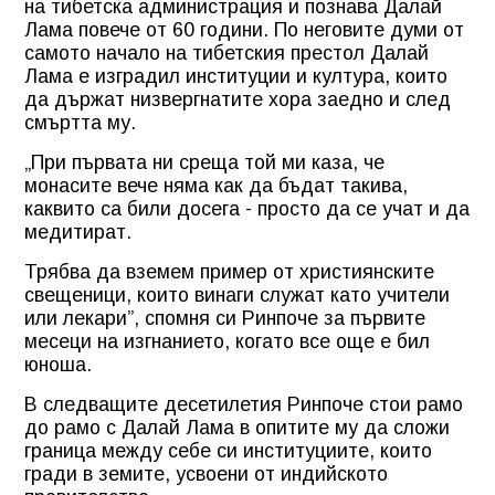
на тибетска администрация и познава Далай
Лама повече от 60 години. По неговите думи от
самото начало на тибетския престол Далай
Лама е изградил институции и култура, които
да държат низвергнатите хора заедно и след
смъртта му.
„При първата ни среща той ми каза, че
монасите вече няма как да бъдат такива,
каквито са били досега - просто да се учат и да
медитират.
Трябва да вземем пример от християнските
свещеници, които винаги служат като учители
или лекари”, спомня си Ринпоче за първите
месеци на изгнанието, когато все още е бил
юноша.
В следващите десетилетия Ринпоче стои рамо
до рамо с Далай Лама в опитите му да сложи
граница между себе си институциите, които
гради в земите, усвоени от индийското