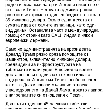
роден в бежански лагер в Индия и никога не е
стъпвал в Тибет. Неговата администрация
работи със скромен годишен бюджет от около
35 милиона долара. Около една десета от
сумата идва от самите изгнаници, като един
вид данък. Останалата част е международна
помощ от страни като САЩ, Индия и някои
европейски държави.
Само че администрацията на президента
Доналд Тръмп рязко оряза помощите от
Вашингтон, включително милиони долари,
предвидени за инфраструктурата на
тибетските институции. В последно време
доста въпроси надвиснаха около силната
подкрепа на Индия към Тибет, особено след
като Ню Делхи запази мълчание относно
унаследяването на Далай Лама, докато лавира
в напрегнатите си отношения с Пекин.
Два пъти годишно 45-членният тибетски