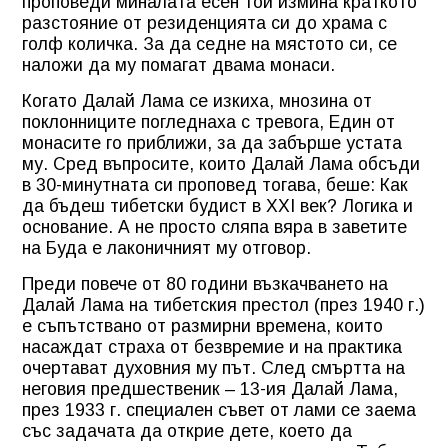
проповеди миналата есен той измина краткото
разстояние от резиденцията си до храма с
голф количка. За да седне на мястото си, се
наложи да му помагат двама монаси.
Когато Далай Лама се изкиха, мнозина от
поклонниците погледнаха с тревога, Един от
монасите го приближи, за да забърше устата
му. Сред въпросите, които Далай Лама обсъди
в 30-минутната си проповед тогава, беше: Как
да бъдеш тибетски будист в ХХI век? Логика и
основание. А не просто сляпа вяра в заветите
на Буда е лаконичният му отговор.
Преди повече от 80 години възкачването на
Далай Лама на тибетския престол (през 1940 г.)
е съпътствано от размирни времена, които
насаждат страха от безвремие и на практика
очертават духовния му път. След смъртта на
неговия предшественик – 13-ия Далай Лама,
през 1933 г. специален съвет от лами се заема
със задачата да открие дете, което да