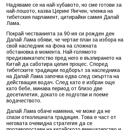
Надяваме се на най-хубавото, но сме готови за
най-лошото, казва Церинг Янгчен, членка на
тибетския парламент, цитирайки самия Далай
Лама.
Покрай честванията за 90-ия си рожден ден
Далай Лама обяви, че чертае план за избора на
свой наследник на фона на сложната
обстановка в момента. Най-голямото
предизвикателство пред него е възпирането на
Китай да саботира целия процес. Според
тибетските традиции подборът за наследника
на Далай Лама започва едва след смъртта на
действащия водач. След като е избран още
като бебе, минава период от близо две
десетилетия, докато се подготви и поеме
водачеството.
Далай Лама обаче намекна, че може да не
спази отколешната традиция. Това е част от
неговата очевидна стратегия да се
противопостави на китайското вмешателство и