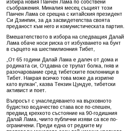
избира новия Панчен Лама по собствени
съображения. Миналия месец същият този
Панчен Лама се срещна с китайския президент
Си Дзинпин, за да засвидетелства своята
преданост към него и комунистическата партия.
Вмешателството в избора на следващия Далай
Лама обаче носи риска от избухването на бунт
в сърцето на шестмилионния Тибет,
„От 65 години Далай Лама е далеч от дома и
родината си, Отдавна се трупат болка, гняв и
разочарование сред тибетските поклонници в
Тибет. Накрая всичко това може да изригне
като вулкан”, казва Тензин Цундуе, тибетски
активист и поет.
Въпросът с унаследяването на върховното
будистко водачество става все по-спешен,
предвид крехкото състояние на 90-годишния
Далай Лама, чиито публични изяви са все по-
ограничени. Преди една от редките му