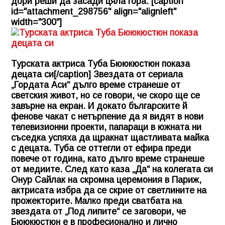
дори реши да засади цяла гора. [caption
id="attachment_298756" align="alignleft"
width="300"]
Турската актриса Туба Бююкюстюн показа
децата си[/caption] Звездата от сериала
„Гордата Аси“ дълго време странеше от
светския живот, но се говори, че скоро ще се
завърне на екран. И докато българските й
фенове чакат с нетърпение да я видят в нови
телевизионни проекти, папараци в южната ни
съседка успяха да щракнат щастливата майка
с децата. Туба се оттегли от ефира преди
повече от година, като дълго време странеше
от медиите. След като каза „Да“ на колегата си
Онур Сайлак на скромна церемония в Париж,
актрисата избра да се скрие от светлините на
прожекторите. Малко преди сватбата на
звездата от „Под липите“ се заговори, че
Бююкюстюн е в професионално и лично