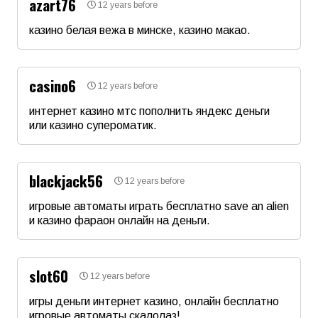
azart76
12 years before
Email
казино белая вежа в минске, казино макао.
Име
*
Коментар
*
casino6
12 years before
Email
интернет казино мтс пополнить яндекс деньги
или казино супероматик.
Име
*
Коментар
*
blackjack56
12 years before
Email
игровые автоматы играть бесплатно save an alien
и казино фараон онлайн на деньги.
Име
*
Коментар
*
slot60
12 years before
Email
игры деньги интернет казино, онлайн бесплатно
игровые автоматы скалолаз!