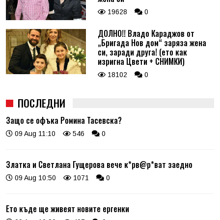
19628
0
ДОЛНО!! Владо Караджов от
„Бригада Нов дом“ заряза жена
си, заради друга! (ето как
изригна Цвети + СНИМКИ)
18102
0
ПОСЛЕДНИ
Защо се офъка Ромина Тасевска?
09 Aug 11:10
546
0
Златка и Светлана Гущерова вече к*рв@р*ват заедно
09 Aug 10:50
1071
0
Ето къде ще живеят новите ергенки