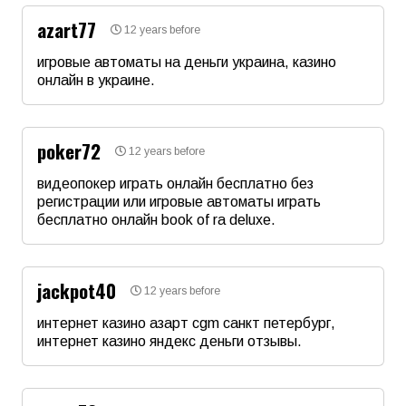
azart77
12 years before
Email
игровые автоматы на деньги украина, казино
онлайн в украине.
Име
*
Коментар
*
poker72
12 years before
Email
видеопокер играть онлайн бесплатно без
регистрации или игровые автоматы играть
бесплатно онлайн book of ra deluxe.
Коментар
*
Име
*
jackpot40
12 years before
Email
интернет казино азарт cgm санкт петербург,
интернет казино яндекс деньги отзывы.
Име
*
Коментар
*