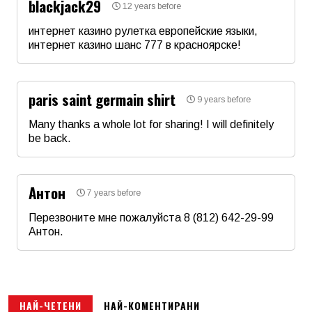
blackjack29
12 years before
Email
интернет казино рулетка европейские языки,
интернет казино шанс 777 в красноярске!
Име
*
Коментар
*
paris saint germain shirt
9 years before
Email
Many thanks a whole lot for sharing! I will definitely
be back.
Име
*
Коментар
*
Антон
7 years before
Email
Перезвоните мне пожалуйста 8 (812) 642-29-99
Антон.
Име
*
Коментар
*
Email
НАЙ-ЧЕТЕНИ
НАЙ-КОМЕНТИРАНИ