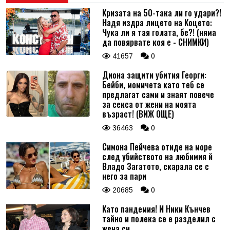
Кризата на 50-така ли го удари?!
Надя издра лицето на Коцето:
Коментар
*
Чука ли я тая голата, бе?! (няма
да повярвате коя е - СНИМКИ)
41657
0
Диона защити убития Георги:
Бейби, момичета като теб се
предлагат сами и знаят повече
за секса от жени на моята
възраст! (ВИЖ ОЩЕ)
36463
0
Симона Пейчева отиде на море
след убийството на любимия й
Владо Загатото, скарала се с
него за пари
20685
0
Като пандемия! И Ники Кънчев
тайно и полека се е разделил с
жена си