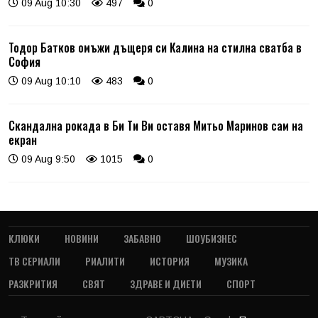
09 Aug 10:30
497
0
Тодор Батков омъжи дъщеря си Калина на стилна сватба в
София
09 Aug 10:10
483
0
Скандална рокада в Би Ти Ви оставя Митьо Маринов сам на
екран
09 Aug 9:50
1015
0
КЛЮКИ
НОВИНИ
ЗАБАВНО
ШОУБИЗНЕС
ТВ СЕРИАЛИ
РИАЛИТИ
ИСТОРИЯ
МУЗИКА
РАЗКРИТИЯ
СВЯТ
ЗДРАВЕ И ДИЕТИ
СПОРТ