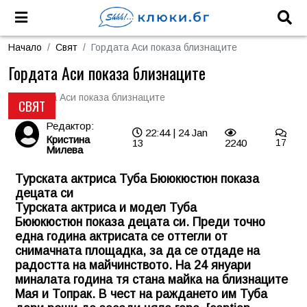
Начало
Свят
Гордата Аси показа близнаците
Гордата Аси показа близнаците
СВЯТ
Редактор:
22:44 | 24 Jan
Кристина
13
2240
17
Милева
Турската актриса Туба Бююкюстюн показа
децата си
Турската актриса и модел
Туба
Бююкюстюн
показа децата си. Преди точно
една година актрисата се оттегли от
снимачната площадка, за да се отдаде на
радостта на майчинството. На 24 януари
миналата година тя стана майка на близнаците
Мая и Топрак. В чест на раждането им Туба