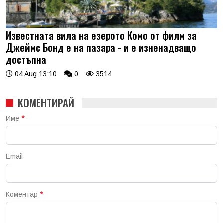
Известната вила на езерото Комо от филм за
Джеймс Бонд е на пазара - и е изненадващо
достъпна
04 Aug 13:10
0
3514
КОМЕНТИРАЙ
Име
*
Email
Коментар
*