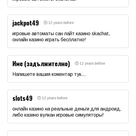
Име
*
Коментар
*
jackpot49
12 years before
Email
игровые автоматы сан лайт казино skachat,
онлайн казино играть бесплатно!
Име
*
Коментар
*
Име (задължително)
12 years before
Email
Напишете вашия коментар тук...
Име
*
Коментар
*
slots49
12 years before
Email
онлайн казино на реальные деньги для андроид,
либо казино вулкан игровые симуляторы!
Име
*
Коментар
*