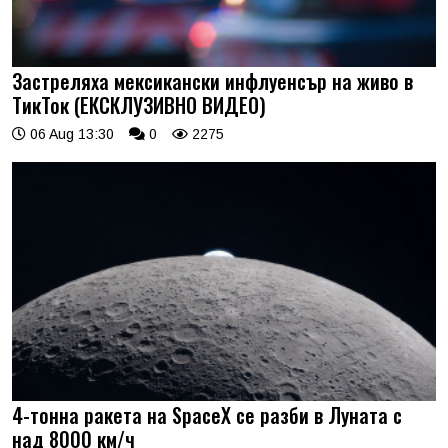
Застреляха мексикански инфлуенсър на живо в
ТикТок (ЕКСКЛУЗИВНО ВИДЕО)
06 Aug 13:30
0
2275
4-тонна ракета на SpaceX се разби в Луната с
над 8000 км/ч