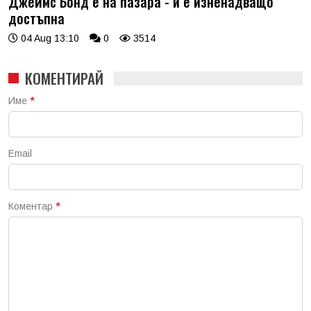
Джеймс Бонд е на пазара - и е изненадващо
достъпна
04 Aug 13:10
0
3514
КОМЕНТИРАЙ
Име
*
Email
Коментар
*