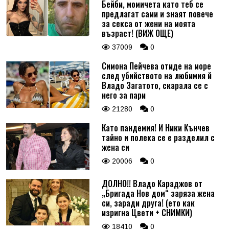
Бейби, момичета като теб се
предлагат сами и знаят повече
за секса от жени на моята
възраст! (ВИЖ ОЩЕ)
37009
0
Симона Пейчева отиде на море
след убийството на любимия й
Владо Загатото, скарала се с
него за пари
21280
0
Като пандемия! И Ники Кънчев
тайно и полека се е разделил с
жена си
20006
0
ДОЛНО!! Владо Караджов от
„Бригада Нов дом“ заряза жена
си, заради друга! (ето как
изригна Цвети + СНИМКИ)
18410
0