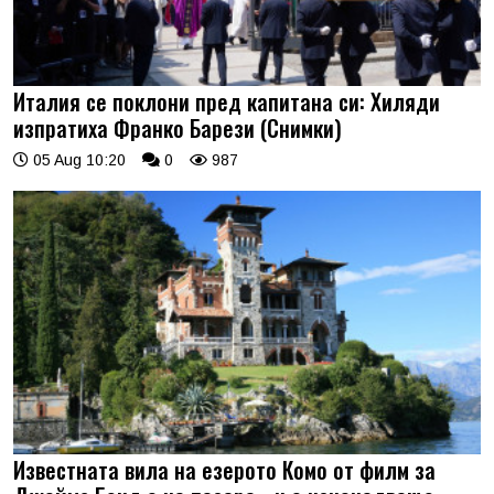
Италия се поклони пред капитана си: Хиляди
изпратиха Франко Барези (Снимки)
05 Aug 10:20
0
987
Известната вила на езерото Комо от филм за