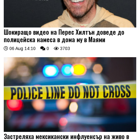
Шокиращо видео на Перес Хилтън доведе до
полицейска намеса в дома му в Маями
06 Aug 14:10
0
3703
Застреляха мексикански инфлуенсър на живо в