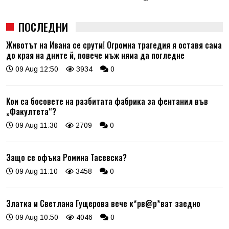
ПОСЛЕДНИ
Животът на Ивана се срути! Огромна трагедия я оставя сама
до края на дните й, повече мъж няма да погледне
09 Aug 12:50
3934
0
Кои са босовете на разбитата фабрика за фентанил във
„Факултета“?
09 Aug 11:30
2709
0
Защо се офъка Ромина Тасевска?
09 Aug 11:10
3458
0
Златка и Светлана Гущерова вече к*рв@р*ват заедно
09 Aug 10:50
4046
0