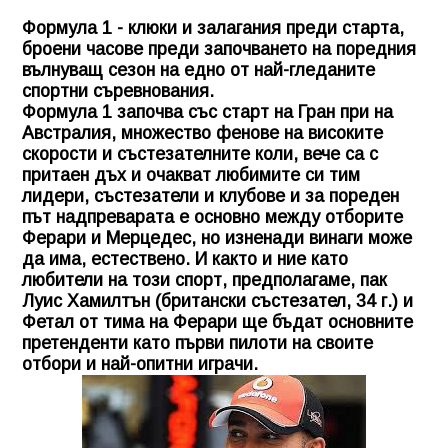
Формула 1 - клюки и залагания преди старта,
броени часове преди започването на поредния
вълнуващ сезон на едно от най-гледаните
спортни съревнования.
Формула 1 започва със старт на Гран при на
Австралия, множество фенове на високите
скорости и състезателните коли, вече са с
притаен дъх и очакват любимите си тим
лидери, състезатели и клубове и за пореден
път надпреварата е основно между отборите
Ферари и Мерцедес, но изненади винаги може
да има, естествено. И както и ние като
любители на този спорт, предполагаме, пак
Луис Хамилтън (британски състезател, 34 г.) и
Фетал от тима на
Ферари
ще бъдат основните
претенденти като първи пилоти на своите
отбори и най-опитни играчи.