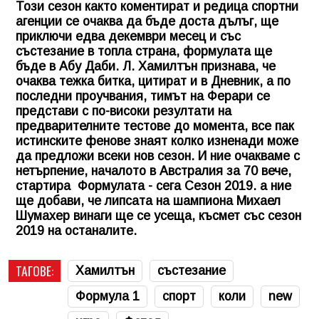
Този сезон както коментират и редица спортни
агенции се очаква да бъде доста дълъг, ще
приключи едва декември месец и със
състезание в топла страна, формулата ще
бъде в Абу Даби. Л. Хамилтън признава, че
очаква тежка битка, цитират и в Дневник, а по
последни проучвания, тимът на Ферари се
представи с по-високи резултати на
предварителните тестове до момента, все пак
истинските фенове знаят колко изненади може
да предложи всеки нов сезон. И ние очакваме с
нетърпение, началото в Австралия за 70 вече,
стартира Формулата - сега Сезон 2019. а ние
ще добави, че липсата на шампиона Михаел
Шумахер винаги ще се усеща, късмет със сезон
2019 на останалите.
ТАГОВЕ:
Хамилтън
състезание
Формула 1
спорт
коли
new