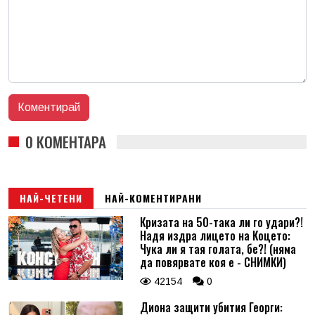
0 КОМЕНТАРА
НАЙ-ЧЕТЕНИ
НАЙ-КОМЕНТИРАНИ
Кризата на 50-така ли го удари?!
Надя издра лицето на Коцето:
Чука ли я тая голата, бе?! (няма
да повярвате коя е - СНИМКИ)
42154
0
Диона защити убития Георги: