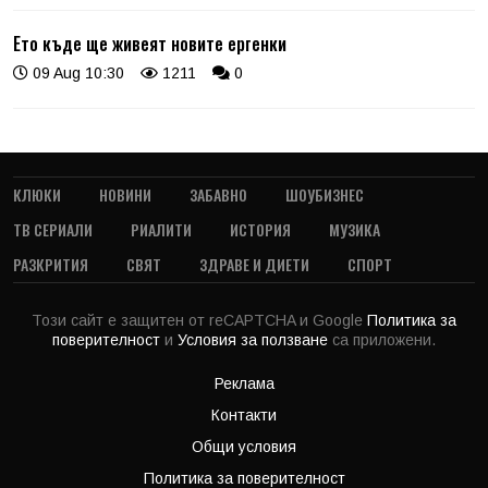
Ето къде ще живеят новите ергенки
09 Aug 10:30
1211
0
КЛЮКИ
НОВИНИ
ЗАБАВНО
ШОУБИЗНЕС
ТВ СЕРИАЛИ
РИАЛИТИ
ИСТОРИЯ
МУЗИКА
РАЗКРИТИЯ
СВЯТ
ЗДРАВЕ И ДИЕТИ
СПОРТ
Този сайт е защитен от reCAPTCHA и Google
Политика за
поверителност
и
Условия за ползване
са приложени.
Реклама
Контакти
Общи условия
Политика за поверителност