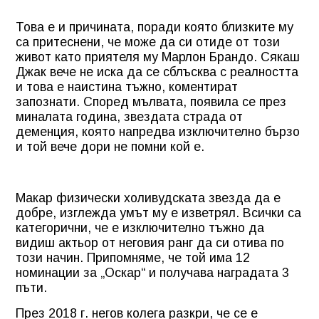
Това е и причината, поради която близките му
са притеснени, че може да си отиде от този
живот като приятеля му Марлон Брандо. Сякаш
Джак вече не иска да се сблъсква с реалността
и това е наистина тъжно, коментират
запознати. Според мълвата, появила се през
миналата година, звездата страда от
деменция, която напредва изключително бързо
и той вече дори не помни кой е.
Макар физически холивудската звезда да е
добре, изглежда умът му е изветрял. Всички са
категорични, че е изключително тъжно да
видиш актьор от неговия ранг да си отива по
този начин. Припомняме, че той има 12
номинации за „Оскар“ и получава наградата 3
пъти.
През 2018 г. негов колега разкри, че се е