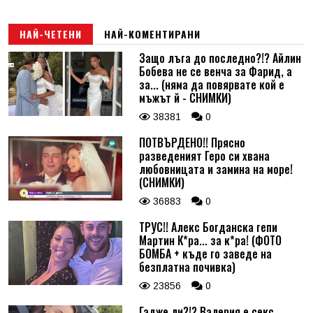
НАЙ-ЧЕТЕНИ
НАЙ-КОМЕНТИРАНИ
Защо лъга до последно?!? Айлин
Бобева не се венча за Фарид, а
за... (няма да повярвате кой е
мъжът й - СНИМКИ)
38381
0
ПОТВЪРДЕНО!! Прясно
разведеният Геро си хвана
любовницата и замина на море!
(СНИМКИ)
36883
0
ТРУС!! Алекс Богданска гепи
Мартин К*ра... за к*ра! (ФОТО
БОМБА + къде го заведе на
безплатна почивка)
23856
0
Гадже ли?!? Валерия е секс