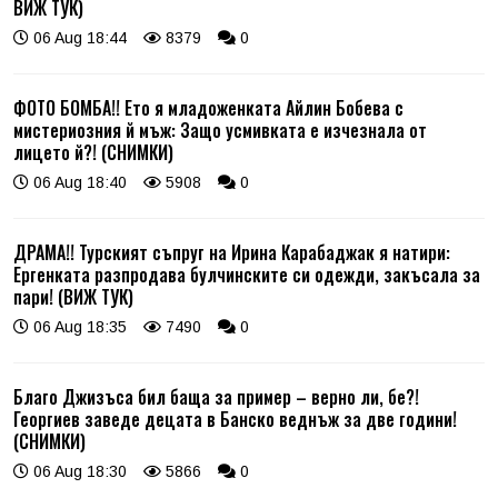
ВИЖ ТУК)
06 Aug 18:44
8379
0
ФОТО БОМБА!! Ето я младоженката Айлин Бобева с
мистериозния й мъж: Защо усмивката е изчезнала от
лицето й?! (СНИМКИ)
06 Aug 18:40
5908
0
ДРАМА!! Турският съпруг на Ирина Карабаджак я натири:
Ергенката разпродава булчинските си одежди, закъсала за
пари! (ВИЖ ТУК)
06 Aug 18:35
7490
0
Благо Джизъса бил баща за пример – верно ли, бе?!
Георгиев заведе децата в Банско веднъж за две години!
(СНИМКИ)
06 Aug 18:30
5866
0