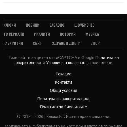
КЛЮКИ
НОВИНИ
ЗАБАВНО
ШОУБИЗНЕС
ТВ СЕРИАЛИ
РИАЛИТИ
ИСТОРИЯ
МУЗИКА
РАЗКРИТИЯ
СВЯТ
ЗДРАВЕ И ДИЕТИ
СПОРТ
Този сайт е защитен от reCAPTCHA и Google
Политика за
поверителност
и
Условия за ползване
са приложени.
Реклама
Контакти
Общи условия
Политика за поверителност
Политика за бисквитките
© 2013 - 2026 | Клюки.БГ. Всички права запазени.
зползването и публикуването на част или цялото съдържание