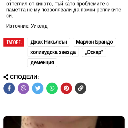
оттеглил от киното, тъй като проблемите с
паметта не му позволявали да помни репликите
си.
Източник: Уикенд
ТАГОВЕ:
Джак Никълсън
Марлон Брандо
холивудска звезда
„Оскар“
деменция
СПОДЕЛИ: