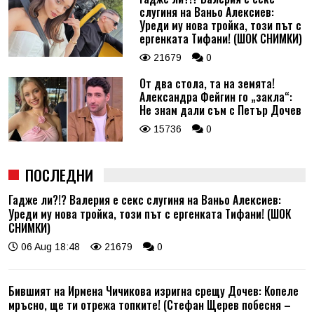
слугиня на Ваньо Алексиев:
Уреди му нова тройка, този път с
ергенката Тифани! (ШОК СНИМКИ)
21679
0
От два стола, та на земята!
Александра Фейгин го „закла“:
Не знам дали съм с Петър Дочев
15736
0
ПОСЛЕДНИ
Гадже ли?!? Валерия е секс слугиня на Ваньо Алексиев:
Уреди му нова тройка, този път с ергенката Тифани! (ШОК
СНИМКИ)
06 Aug 18:48
21679
0
Бившият на Ирмена Чичикова изригна срещу Дочев: Копеле
мръсно, ще ти отрежа топките! (Стефан Щерев побесня –