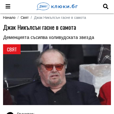
Начало
Свят
Джак Никълсън гасне в самота
Джак Никълсън гасне в самота
Деменцията съсипва холивудската звезда
СВЯТ
Редактор: