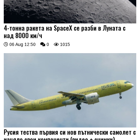
4-тонна ракета на SpaceX се разби в Луната с
над 8000 км/ч
06 Aug 12:50
0
1015
Русия тества първия си нов пътнически самолет с
изцяло свои компоненти (видео + снимки)