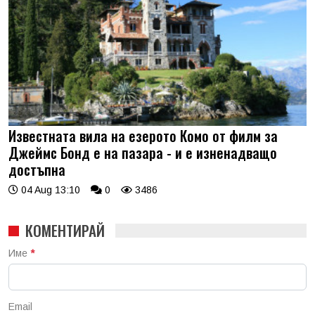
Известната вила на езерото Комо от филм за
Джеймс Бонд е на пазара - и е изненадващо
достъпна
04 Aug 13:10
0
3486
КОМЕНТИРАЙ
Име
*
Email