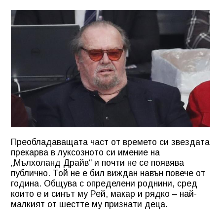
Преобладаващата част от времето си звездата
прекарва в луксозното си имение на
„Мълхоланд Драйв“ и почти не се появява
публично. Той не е бил виждан навън повече от
година. Общува с определени роднини, сред
които е и синът му Рей, макар и рядко – най-
малкият от шестте му признати деца.