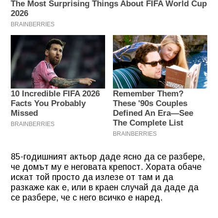
85-годишният актьор даде ясно да се разбере,
че домът му е неговата крепост. Хората обаче
искат той просто да излезе от там и да
разкаже как е, или в краен случай да даде да
се разбере, че с него всичко е наред.