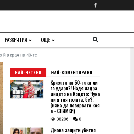
РАЗКРИТИЯ
ОЩЕ
 й в края на 40-те
НАЙ-ЧЕТЕНИ
НАЙ-КОМЕНТИРАНИ
Кризата на 50-така ли
го удари?! Надя издра
лицето на Коцето: Чука
ли я тая голата, бе?!
(няма да повярвате коя
е - СНИМКИ)
38206
0
Диона защити убития