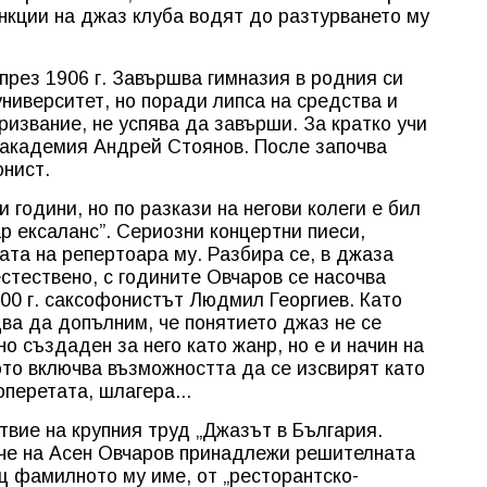
нкции на джаз клуба водят до разтурването му
през 1906 г. Завършва гимназия в родния си
ниверситет, но поради липса на средства и
ризвание, не успява да завърши. За кратко учи
 академия Андрей Стоянов. После започва
онист.
 години, но по разкази на негови колеги е бил
р ексаланс”. Сериозни концертни пиеси,
ата на репертоара му. Разбира се, в джаза
стествено, с годините Овчаров се насочва
000 г. саксофонистът Людмил Георгиев. Като
ва да допълним, че понятието джаз не се
о създаден за него като жанр, но е и начин на
ото включва възможността да се изсвирят като
перетата, шлагера...
вие на крупния труд „Джазът в България.
 че на Асен Овчаров принадлежи решителната
щ фамилното му име, от „ресторантско-