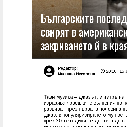
Българските послед
свирят в американс
закриването й в кра
Редактор:
20:10 | 15 
Иванина Николова
Тази музика – джазът, е изтръгна
изразява човешките вълнения по н
развиват през първата половина н
джаз, в популяризирането му посте
през 30-те години се достига до с
укротена за сметка на по-синхрони