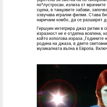
по*лустросан, излиза от мрачните
сцена, в танцовите забави, започв
озвучава игрални филми. Става би
наричани комбо, да се разширят д
Гершуин интегрира джаз ритми в с
изразност не е отделна вселена, 
който използва израза „Годините н
родина на джаза, в двете световн
музикалната вълна в Европа. Вклю