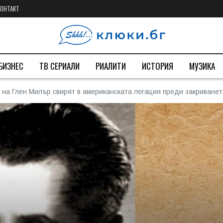
КОНТАКТ
БИЗНЕС
ТВ СЕРИАЛИ
РИАЛИТИ
ИСТОРИЯ
МУЗИКА
на Глен Милър свирят в американската легация преди закриването