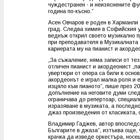
чуждестранен - и неизяснените фу
година по-късно.”
Асен Овчаров е роден в Харманли 
град. Следва химия в Софийския у
веднъж открил своето музикално п
при преподавателя в Музикалната
кариерата му на пианист и акорде
„За съжаление, няма записи от тези
отличен пианист и акордеонист „па
увертюри от опера са били в основ
акордеонът е играл малка роля и е
изцяло към пианото”, пише през 2
допълнение на неговите думи след
ограничава до репертоар, специалн
изразяване в музиката, а последн
джаз произведения от класиката, о
Владимир Гаджев, автор впоследст
Българите в джаза”, изтъква още,
крачка да изведе оркестъра, носе