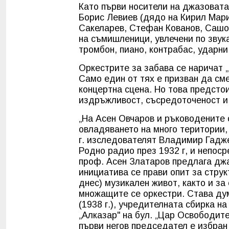
Като първи носители на джазовата
Борис Левиев (дядо на Кирил Мари
Сакеларев, Стефан Кованов, Сашо
на съмишленици, увлечени по звук
тромбон, пиано, контрабас, ударни,
Оркестрите за забава се наричат „
Само един от тях е призван да см
концертна сцена. Но това предстои
издръжливост, съсредоточеност и
„На Асен Овчаров и ръководените 
овладяването на много територии,
г. изследователят Владимир Гадже
Родно радио през 1932 г, и непос
проф. Асен Златаров предлага джаз
инициатива се прави опит за стру
днес) музикален живот, както и з
множащите се оркестри. Става дум
(1938 г.), учредителната сбирка н
„Алказар" на бул. „Цар Освободите
първи негов председател е избран 