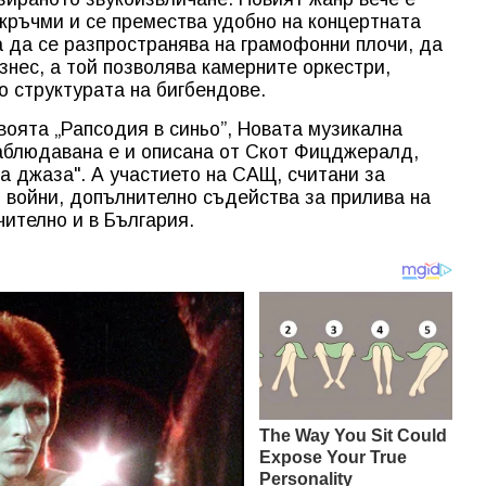
 кръчми и се премества удобно на концертната
а да се разпространява на грамофонни плочи, да
знес, а той позволява камерните оркестри,
о структурата на бигбендове.
воята „Рапсодия в синьо”, Новата музикална
наблюдавана е и описана от Скот Фицджералд,
а джаза". А участието на САЩ, считани за
и войни, допълнително съдейства за прилива на
чително и в България.