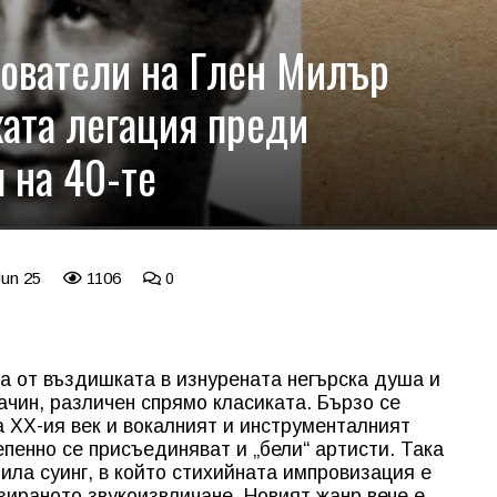
ователи на Глен Милър
ката легация преди
я на 40-те
Jun 25
1106
0
та от въздишката в изнурената негърска душа и
ачин, различен спрямо класиката. Бързо се
а ХХ-ия век и вокалният и инструменталният
пенно се присъединяват и „бели“ артисти. Така
тила суинг, в който стихийната импровизация е
зираното звукоизвличане. Новият жанр вече е