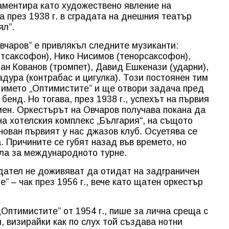
ламентира като художествено явление на
а през 1938 г. в сградата на днешния театър
ял”.
вчаров” е привлякъл следните музиканти:
тсаксофон), Нико Нисимов (тенорсаксофон),
н Кованов (тромпет), Давид Ешкенази (ударни),
дура (контрабас и цигулка). Този постоянен тим
д името „Оптимистите” и ще отвори задача пред
енд. Но тогава, през 1938 г., успехът на първия
мен. Оркестърът на Овчаров получава покана да
 на хотелския комплекс „България“, на същото
нован първият у нас джазов клуб. Осуетява се
. Причините се губят назад във времето, но
ила за международното турне.
дател не доживяват да отидат на задграничен
” – чак през 1956 г., вече като щатен оркестър
„Оптимистите” от 1954 г., пише за лична среща с
, визирайки как по слух той създава нотни