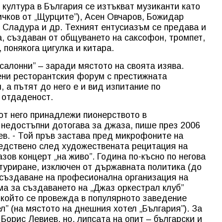
 култура в България се изтъкват музиканти като
чков от „Щурците”), Асен Овчаров, Божидар
 Сладура и др. Техният ентусиазъм се предава и
а, създаван от общуването на саксофон, тромпет,
 понякога цигулка и китара.
салонни” – заради мястото на своята изява.
ени ресторантския форум с престижната
, а пътят до него е и вид изпитание по
 отдаденост.
от него принадлежи пионерството в
 недостъпни дотогава за джаза, пише през 2006
в. - Той пръв застава пред микрофоните на
редствено след художествената рецитация на
ов концерт „на живо”. Година по-късно по негова
ктуриране, изключен от държавната политика (до
а създаване на професионална организация на
а за създаването на „Джаз оркестрал клуб”
а който се провежда в популярното заведение
л” (на мястото на днешния хотел „България”). За
Борис Левиев, но. липсата на опит – български и