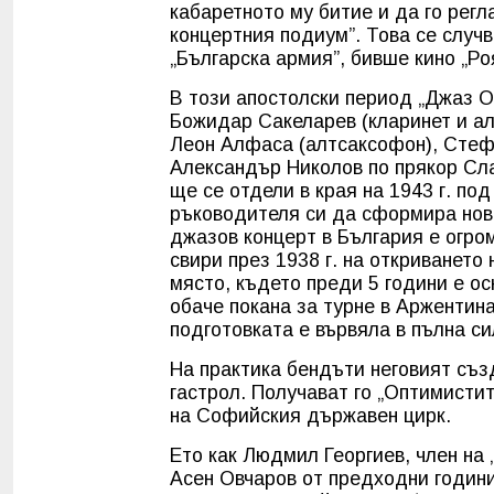
кабаретното му битие и да го рег
концертния подиум”. Това се случв
„Българска армия”, бивше кино „Ро
В този апостолски период „Джаз О
Божидар Сакеларев (кларинет и ал
Леон Алфаса (алтсаксофон), Стефа
Александър Николов по прякор Сла
ще се отдели в края на 1943 г. по
ръководителя си да сформира нов б
джазов концерт в България е огро
свири през 1938 г. на откриването
място, където преди 5 години е ос
обаче покана за турне в Аржентина
подготовката е вървяла в пълна с
На практика бендъти неговият съз
гастрол. Получават го „Оптимистите
на Софийския държавен цирк.
Ето как Людмил Георгиев, член на 
Асен Овчаров от предходни години