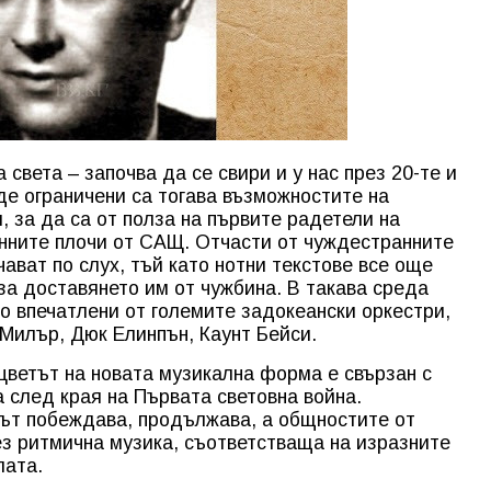
 света – започва да се свири и у нас през 20-те и
де ограничени са тогава възможностите на
 за да са от полза на първите радетели на
нните плочи от САЩ. Отчасти от чуждестранните
ават по слух, тъй като нотни текстове все още
за доставянето им от чужбина. В такава среда
но впечатлени от големите задокеански оркестри,
 Милър, Дюк Елинпън, Каунт Бейси.
цветът на новата музикална форма е свързан с
а след края на Първата световна война.
тът побеждава, продължава, а общностите от
ез ритмична музика, съответстваща на изразните
лата.