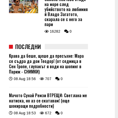
на море след
убийството на любимия
й Владо Загатото,
скарала се с него за
пари
16282
0
ПОСЛЕДНИ
Крава да беше, щеше да пресъхне: Мара
се съдра да дои Теодор! (от седмица в
Сен Тропе, глупакът я води на шопинг в
Париж - СНИМКИ)
08 Aug 18:56
707
0
Мачото Сунай Ремзи ВТРЕЩИ: Светлана ме
натиска, но аз се скатавам! (още
шокиращи подробности)
08 Aug 18:53
672
0