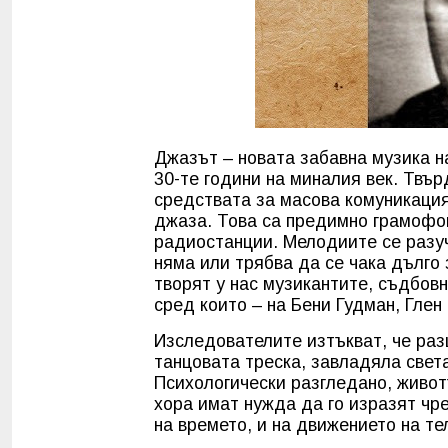
Джазът – новата забавна музика на
30-те години на миналия век. Твър
средствата за масова комуникация,
джаза. Това са предимно грамофо
радиостанции. Мелодиите се разуч
няма или трябва да се чака дълго 
творят у нас музикантите, съдбов
сред които – на Бени Гудман, Глен
Изследователите изтъкват, че раз
танцовата треска, завладяла свет
Психологически разгледано, живо
хора имат нужда да го изразят чр
на времето, и на движението на те