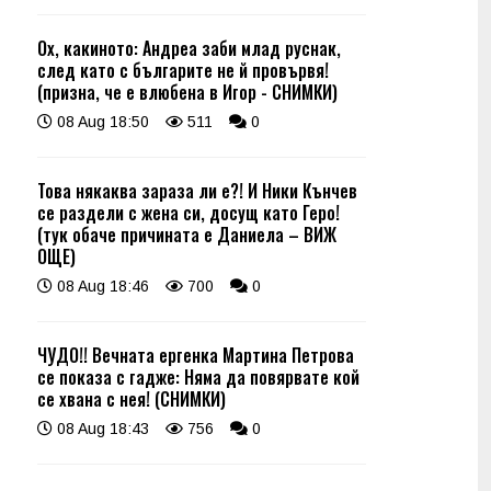
Ох, какиното: Андреа заби млад руснак,
след като с българите не й провървя!
(призна, че е влюбена в Игор - СНИМКИ)
08 Aug 18:50
511
0
Това някаква зараза ли е?! И Ники Кънчев
се раздели с жена си, досущ като Геро!
(тук обаче причината е Даниела – ВИЖ
ОЩЕ)
08 Aug 18:46
700
0
ЧУДО!! Вечната ергенка Мартина Петрова
се показа с гадже: Няма да повярвате кой
се хвана с нея! (СНИМКИ)
08 Aug 18:43
756
0