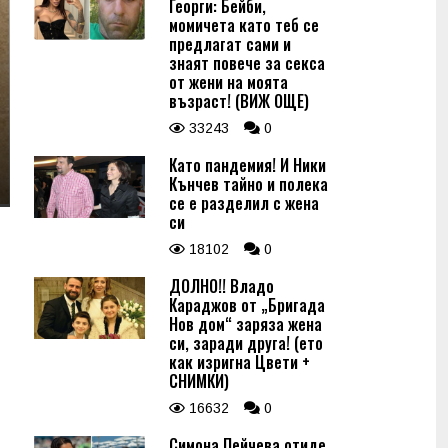
Георги: Бейби,
момичета като теб се
предлагат сами и
знаят повече за секса
от жени на моята
възраст! (ВИЖ ОЩЕ)
33243
0
Като пандемия! И Ники
Кънчев тайно и полека
се е разделил с жена
си
18102
0
ДОЛНО!! Владо
Караджов от „Бригада
Нов дом“ заряза жена
си, заради друга! (ето
как изригна Цвети +
СНИМКИ)
16632
0
Симона Пейчева отиде