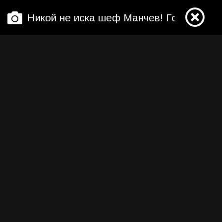
Никой не иска шеф Манчев! Готвачът ф